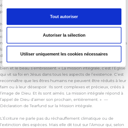
écologique, social, politique, culturel et économique de notre
pays.
Tout autoriser
Notre motivation principale, c’est l’amour. Nous aimons Dieu et
tout ce qu’il a créé “Le Seigneur possède le monde et ses
Autoriser la sélection
richesses, la terre et tous ses habitants” (Ps 24.1). C’est pourquoi
nous aimons la Terre qu’il a créé et donné aux hommes afin qu’ils
la cultivent et en prennent soin. Parce que Dieu nous ordonne
Utiliser uniquement les cookies nécessaires
d’aimer notre prochain, nous prenons soin de son “cadre de vie”
en le plaçant dans un environnement où la justice et la paix, le
bien et le beau s’embrassent. « La mission intégrale, c’est l’Église
qui vit sa foi en Jésus dans tous les aspects de l’existence. C’est
reconnaître que les êtres humains ne peuvent être réduits à leur
faim ou à leur désespoir. Ils sont complexes et précieux, créés à
l’image de Dieu. Et ils sont aimés. La mission intégrale répond à
l’appel de Dieu d’aimer son prochain, entièrement. » —
Déclaration de Tearfund sur la Mission intégrale.
L’Écriture ne parle pas du réchauffement climatique ou de
l’extinction des espèces. Mais elle dit tout sur l’Amour qui, selon