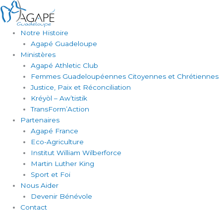
Aller
au
contenu
Notre Histoire
Agapé Guadeloupe
Ministères
Agapé Athletic Club
Femmes Guadeloupéennes Citoyennes et Chrétiennes
Justice, Paix et Réconciliation
Kréyòl – Aw’tistik
TransForm’Action
Partenaires
Agapé France
Eco-Agriculture
Institut William Wilberforce
Martin Luther King
Sport et Foi
Nous Aider
Devenir Bénévole
Contact