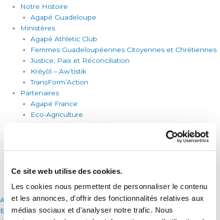
Notre Histoire
Agapé Guadeloupe
Ministères
Agapé Athletic Club
Femmes Guadeloupéennes Citoyennes et Chrétiennes
Justice, Paix et Réconciliation
Kréyòl – Aw’tistik
TransForm’Action
Partenaires
Agapé France
Eco-Agriculture
Institut William Wilberforce
Martin Luther King
Sport et Foi
Nous Aider
Devenir Bénévole
Ce site web utilise des cookies.
Contact
Les cookies nous permettent de personnaliser le contenu
et les annonces, d'offrir des fonctionnalités relatives aux
Accès Membre
médias sociaux et d'analyser notre trafic. Nous
Boutique