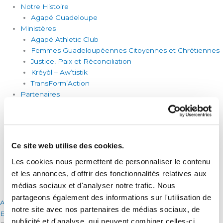
Notre Histoire
Agapé Guadeloupe
Ministères
Agapé Athletic Club
Femmes Guadeloupéennes Citoyennes et Chrétiennes
Justice, Paix et Réconciliation
Kréyòl – Aw’tistik
TransForm’Action
Partenaires
Agapé France
Eco-Agriculture
Institut William Wilberforce
Martin Luther King
Ce site web utilise des cookies.
Sport et Foi
Nous Aider
Les cookies nous permettent de personnaliser le contenu
Devenir Bénévole
et les annonces, d'offrir des fonctionnalités relatives aux
Contact
médias sociaux et d'analyser notre trafic. Nous
partageons également des informations sur l'utilisation de
Accès Membre
notre site avec nos partenaires de médias sociaux, de
Boutique
publicité et d'analyse, qui peuvent combiner celles-ci