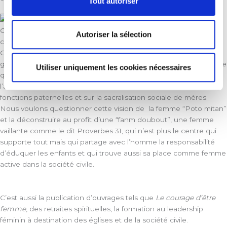
Tout autoriser
C’est l’occasion de mener ensemble la réflexion sur la
Autoriser la sélection
contribution spécifique des femmes pour cette autre
Guadeloupe que nous souhaitons tous. La société
guadeloupéenne est une société matrifocale issue de l’esclavage
Utiliser uniquement les cookies nécessaires
qui a façonné la structure familiale. La matrifocalité repose sur
l’absence et/ou la disqualification sociale des hommes dans les
fonctions paternelles et sur la sacralisation sociale de mères.
Nous voulons questionner cette vision de la femme “Poto mitan”
et la déconstruire au profit d’une “fanm doubout”, une femme
vaillante comme le dit Proverbes 31, qui n’est plus le centre qui
supporte tout mais qui partage avec l’homme la responsabilité
d’éduquer les enfants et qui trouve aussi sa place comme femme
active dans la société civile.
C’est aussi la publication d’ouvrages tels que
Le courage d’être
femme
, des retraites spirituelles, la formation au leadership
féminin à destination des églises et de la société civile.