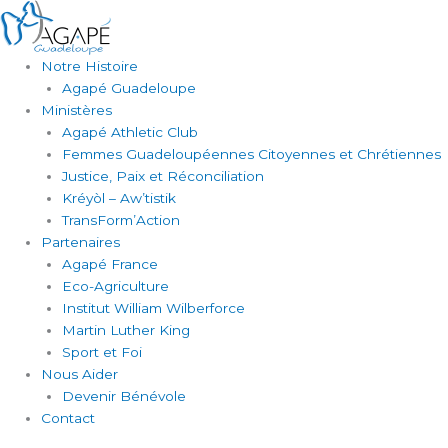
Aller
au
contenu
Notre Histoire
Agapé Guadeloupe
Ministères
Agapé Athletic Club
Femmes Guadeloupéennes Citoyennes et Chrétiennes
Justice, Paix et Réconciliation
Kréyòl – Aw’tistik
TransForm’Action
Partenaires
Agapé France
Eco-Agriculture
Institut William Wilberforce
Martin Luther King
Sport et Foi
Nous Aider
Devenir Bénévole
Contact